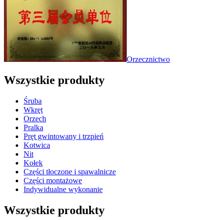
Orzecznictwo
Wszystkie produkty
Śruba
Wkręt
Orzech
Pralka
Pręt gwintowany i trzpień
Kotwica
Nit
Kołek
Części tłoczone i spawalnicze
Części montażowe
Indywidualne wykonanie
Wszystkie produkty