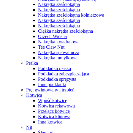
Nakrętka sześciokątna
Nakrętka sześciokątna
Nakrętka sześciokątna kołnierzowa
Nakrętka sześciokątna
Nakrętka sześciokątna
Ciężka nakrętka sześciokątna
Orzech Wiosna
Nakrętka kwadratowa
Tee Claw Nut
Nakrętka spawalnicza
Nakrętka motylkowa
Pralka
Podkładka płaska
Podkładka zabezpieczająca
Podkładka sprężysta
Inne podkładki
Pręt gwintowany i trzpień
Kotwica
Wpuść kotwicę
Kotwica rękawowa
Przełącz kotwicę
Kotwica klinowa
Inna kotwica
Nit
Ślepy nit