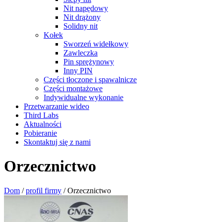
Nit napędowy
Nit drążony
Solidny nit
Kołek
Sworzeń widełkowy
Zawleczka
Pin sprężynowy
Inny PIN
Części tłoczone i spawalnicze
Części montażowe
Indywidualne wykonanie
Przetwarzanie wideo
Third Labs
Aktualności
Pobieranie
Skontaktuj się z nami
Orzecznictwo
Dom
/
profil firmy
/
Orzecznictwo