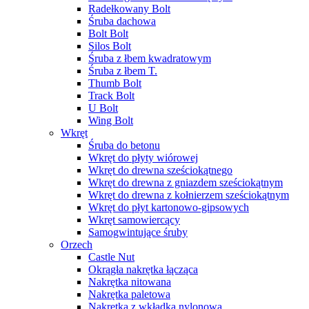
Radełkowany Bolt
Śruba dachowa
Bolt Bolt
Silos Bolt
Śruba z łbem kwadratowym
Śruba z łbem T.
Thumb Bolt
Track Bolt
U Bolt
Wing Bolt
Wkręt
Śruba do betonu
Wkręt do płyty wiórowej
Wkręt do drewna sześciokątnego
Wkręt do drewna z gniazdem sześciokątnym
Wkręt do drewna z kołnierzem sześciokątnym
Wkręt do płyt kartonowo-gipsowych
Wkręt samowiercący
Samogwintujące śruby
Orzech
Castle Nut
Okrągła nakrętka łącząca
Nakrętka nitowana
Nakrętka paletowa
Nakrętka z wkładką nylonową