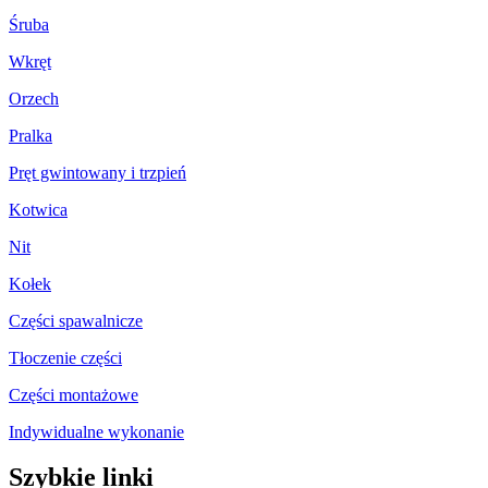
Śruba
Wkręt
Orzech
Pralka
Pręt gwintowany i trzpień
Kotwica
Nit
Kołek
Części spawalnicze
Tłoczenie części
Części montażowe
Indywidualne wykonanie
Szybkie linki