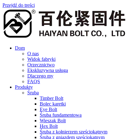
Przejdź do treści
Dom
O nas
Widok fabryki
Orzecznictwo
Ekskluzywna usługa
Dlaczego my
FAQS
Produkty
Śruba
Timber Bolt
Bolec karetki
Eye Bolt
Śruba fundamentowa
Wieszak Bolt
Hex Bolt
Śruba z kołnierzem sześciokątnym
Śruba z gniazdem sześciokątnym