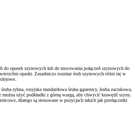
ych do opasek szynowych lub do mocowania połączeń szynowych do
owierzchni opaski. Zasadniczo rozmiar śrub szynowych różni się w
olejowe.
, śruba rybna, rosyjska standardowa śruba gąsienicy, śruba zaciskowa,
nie można użyć podkładki z górną wargą, aby chwycić krawędź szyny.
ienicowe, dlatego są stosowane w pozycjach takich jak przełączniki