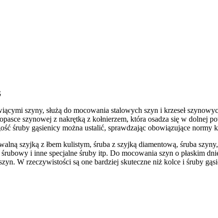
G
iącymi szyny, służą do mocowania stalowych szyn i krzeseł szynow
opasce szynowej z nakrętką z kołnierzem, która osadza się w dolnej p
ość śruby gąsienicy można ustalić, sprawdzając obowiązujące normy k
owalną szyjką z łbem kulistym, śruba z szyjką diamentową, śruba szyny
k śrubowy i inne specjalne śruby itp. Do mocowania szyn o płaskim d
zyn. W rzeczywistości są one bardziej skuteczne niż kolce i śruby gąs