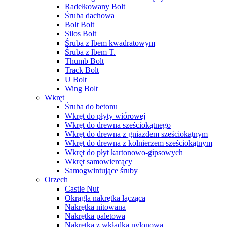
Radełkowany Bolt
Śruba dachowa
Bolt Bolt
Silos Bolt
Śruba z łbem kwadratowym
Śruba z łbem T.
Thumb Bolt
Track Bolt
U Bolt
Wing Bolt
Wkręt
Śruba do betonu
Wkręt do płyty wiórowej
Wkręt do drewna sześciokątnego
Wkręt do drewna z gniazdem sześciokątnym
Wkręt do drewna z kołnierzem sześciokątnym
Wkręt do płyt kartonowo-gipsowych
Wkręt samowiercący
Samogwintujące śruby
Orzech
Castle Nut
Okrągła nakrętka łącząca
Nakrętka nitowana
Nakrętka paletowa
Nakrętka z wkładką nylonową