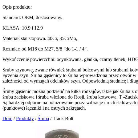
Opis produktu:
Standard: OEM, dostosowany.
KLASA: 10.9 i 12.9
Materiał: stal stopowa. 40Cr, 35CrMo,
Rozmiar: od M16 do M27, 5/8 ”do 1-1 / 4”.
Wykończenie powierzchni: ocynkowana, gładka, czarny tlenek, HD
Śruby szynowe, zwane również śrubami bolcowymi lub śrubami kotw
łączenia szyn. Śruba gąsienicy to śruba wprowadzona przez otwór w 
zależności od wymagań odcinków szyn. Odpowiednią średnicę i dług
Śruby gąsienic można podzielić na kilka rodzajów, takie jak śruba z 
śruba zaciskowa i śruba włożona do Rosji, śruba kotwowa, T -Zacis
Są bardziej odporne na poluzowanie przez wibracje i ruch stalowych s
(punktowe) łączniki i na ostrych zakrętach.
Dom
/
Produkty
/
Śruba
/
Track Bolt