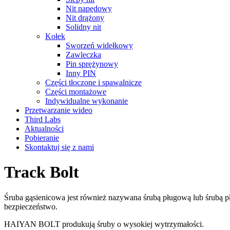
Nit napędowy
Nit drążony
Solidny nit
Kołek
Sworzeń widełkowy
Zawleczka
Pin sprężynowy
Inny PIN
Części tłoczone i spawalnicze
Części montażowe
Indywidualne wykonanie
Przetwarzanie wideo
Third Labs
Aktualności
Pobieranie
Skontaktuj się z nami
Track Bolt
Śruba gąsienicowa jest również nazywana śrubą pługową lub śrubą p
bezpieczeństwo.
HAIYAN BOLT produkują śruby o wysokiej wytrzymałości.