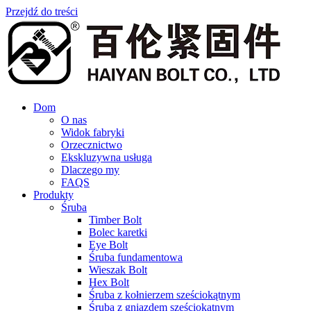
Przejdź do treści
Dom
O nas
Widok fabryki
Orzecznictwo
Ekskluzywna usługa
Dlaczego my
FAQS
Produkty
Śruba
Timber Bolt
Bolec karetki
Eye Bolt
Śruba fundamentowa
Wieszak Bolt
Hex Bolt
Śruba z kołnierzem sześciokątnym
Śruba z gniazdem sześciokątnym