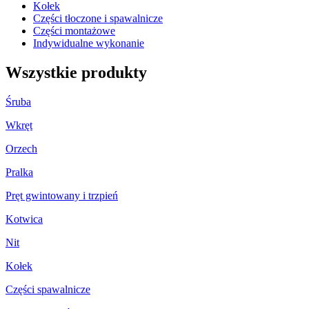
Kołek
Części tłoczone i spawalnicze
Części montażowe
Indywidualne wykonanie
Wszystkie produkty
Śruba
Wkręt
Orzech
Pralka
Pręt gwintowany i trzpień
Kotwica
Nit
Kołek
Części spawalnicze