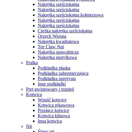
Nakrętka sześciokątna
Nakrętka sześciokątna
Nakrętka sześciokątna kołnierzowa
Nakrętka sześciokątna
Nakrętka sześciokątna
Ciężka nakrętka sześciokątna
Orzech Wiosna
Nakrętka kwadratowa
Tee Claw Nut
Nakrętka spawalnicza
Nakrętka motylkowa
Pralka
Podkładka płaska
Podkładka zabezpieczająca
Podkładka sprężysta
Inne podkładki
Pręt gwintowany i trzpień
Kotwica
Wpuść kotwicę
Kotwica rękawowa
Przełącz kotwicę
Kotwica klinowa
Inna kotwica
Nit
Ślepy nit