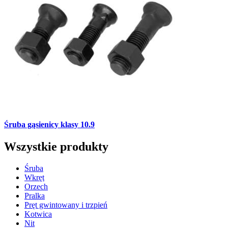
Śruba gąsienicy klasy 10.9
Wszystkie produkty
Śruba
Wkręt
Orzech
Pralka
Pręt gwintowany i trzpień
Kotwica
Nit