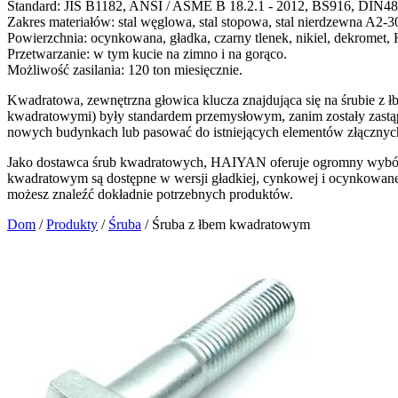
Standard: JIS B1182, ANSI / ASME B 18.2.1 - 2012, BS916, DIN4
Zakres materiałów: stal węglowa, stal stopowa, stal nierdzewna A2-3
Powierzchnia: ocynkowana, gładka, czarny tlenek, nikiel, dekromet
Przetwarzanie: w tym kucie na zimno i na gorąco.
Możliwość zasilania: 120 ton miesięcznie.
Kwadratowa, zewnętrzna głowica klucza znajdująca się na śrubie z
kwadratowymi) były standardem przemysłowym, zanim zostały zastąp
nowych budynkach lub pasować do istniejących elementów złącznyc
Jako dostawca śrub kwadratowych, HAIYAN oferuje ogromny wybór śr
kwadratowym są dostępne w wersji gładkiej, cynkowej i ocynkowanej 
możesz znaleźć dokładnie potrzebnych produktów.
Dom
/
Produkty
/
Śruba
/
Śruba z łbem kwadratowym