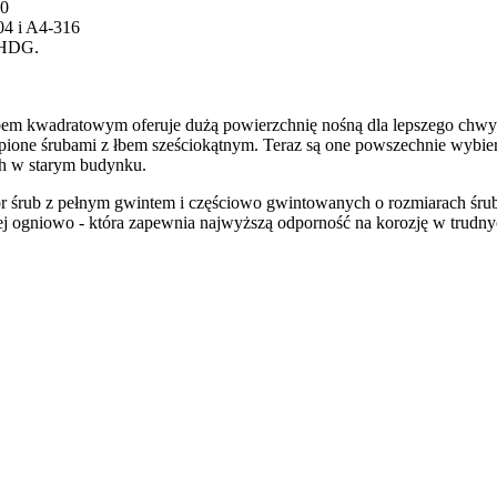
80
04 i A4-316
, HDG.
 łbem kwadratowym oferuje dużą powierzchnię nośną dla lepszego chw
ione śrubami z łbem sześciokątnym. Teraz są one powszechnie wybie
h w starym budynku.
ub z pełnym gwintem i częściowo gwintowanych o rozmiarach śrub od 
ogniowo - która zapewnia najwyższą odporność na korozję w trudnych w