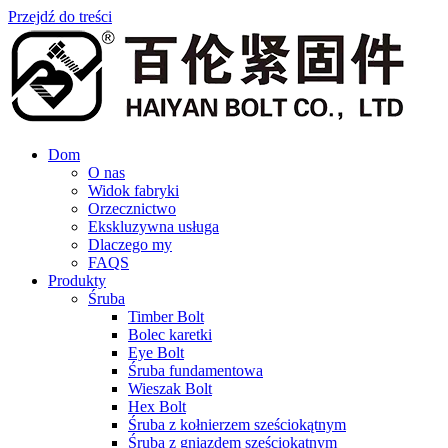
Przejdź do treści
Dom
O nas
Widok fabryki
Orzecznictwo
Ekskluzywna usługa
Dlaczego my
FAQS
Produkty
Śruba
Timber Bolt
Bolec karetki
Eye Bolt
Śruba fundamentowa
Wieszak Bolt
Hex Bolt
Śruba z kołnierzem sześciokątnym
Śruba z gniazdem sześciokątnym