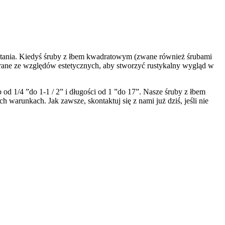
ytania. Kiedyś śruby z łbem kwadratowym (zwane również śrubami
rane ze względów estetycznych, aby stworzyć rustykalny wygląd w
1/4 ”do 1-1 / 2” i długości od 1 ”do 17”. Nasze śruby z łbem
arunkach. Jak zawsze, skontaktuj się z nami już dziś, jeśli nie