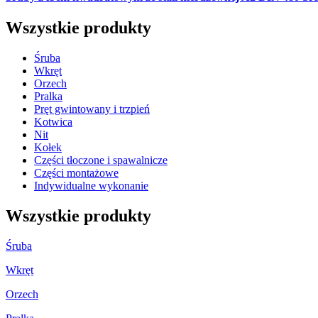
Wszystkie produkty
Śruba
Wkręt
Orzech
Pralka
Pręt gwintowany i trzpień
Kotwica
Nit
Kołek
Części tłoczone i spawalnicze
Części montażowe
Indywidualne wykonanie
Wszystkie produkty
Śruba
Wkręt
Orzech