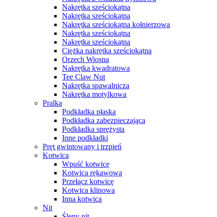
Nakrętka sześciokątna
Nakrętka sześciokątna
Nakrętka sześciokątna kołnierzowa
Nakrętka sześciokątna
Nakrętka sześciokątna
Ciężka nakrętka sześciokątna
Orzech Wiosna
Nakrętka kwadratowa
Tee Claw Nut
Nakrętka spawalnicza
Nakrętka motylkowa
Pralka
Podkładka płaska
Podkładka zabezpieczająca
Podkładka sprężysta
Inne podkładki
Pręt gwintowany i trzpień
Kotwica
Wpuść kotwicę
Kotwica rękawowa
Przełącz kotwicę
Kotwica klinowa
Inna kotwica
Nit
Ślepy nit