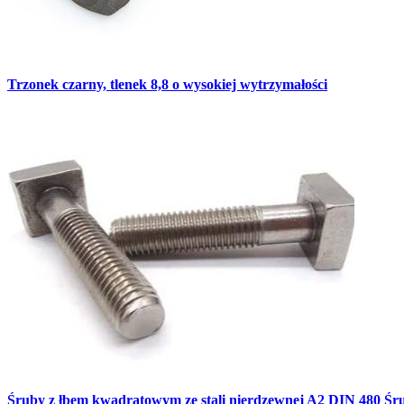
Trzonek czarny, tlenek 8,8 o wysokiej wytrzymałości
Śruby z łbem kwadratowym ze stali nierdzewnej A2 DIN 480 Ś