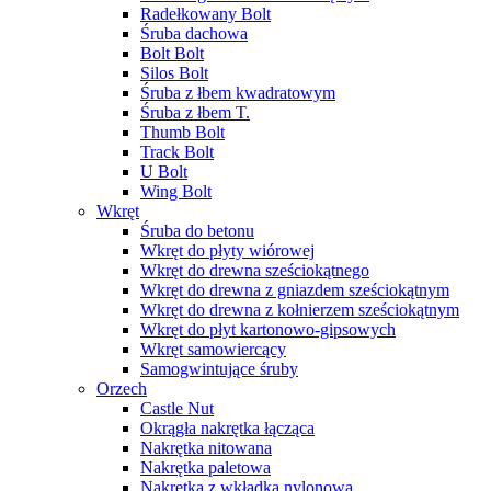
Radełkowany Bolt
Śruba dachowa
Bolt Bolt
Silos Bolt
Śruba z łbem kwadratowym
Śruba z łbem T.
Thumb Bolt
Track Bolt
U Bolt
Wing Bolt
Wkręt
Śruba do betonu
Wkręt do płyty wiórowej
Wkręt do drewna sześciokątnego
Wkręt do drewna z gniazdem sześciokątnym
Wkręt do drewna z kołnierzem sześciokątnym
Wkręt do płyt kartonowo-gipsowych
Wkręt samowiercący
Samogwintujące śruby
Orzech
Castle Nut
Okrągła nakrętka łącząca
Nakrętka nitowana
Nakrętka paletowa
Nakrętka z wkładką nylonową