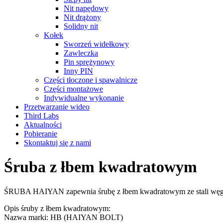
Nit napędowy
Nit drążony
Solidny nit
Kołek
Sworzeń widełkowy
Zawleczka
Pin sprężynowy
Inny PIN
Części tłoczone i spawalnicze
Części montażowe
Indywidualne wykonanie
Przetwarzanie wideo
Third Labs
Aktualności
Pobieranie
Skontaktuj się z nami
Śruba z łbem kwadratowym
ŚRUBA HAIYAN zapewnia śrubę z łbem kwadratowym ze stali węglow
Opis śruby z łbem kwadratowym:
Nazwa marki: HB (HAIYAN BOLT)