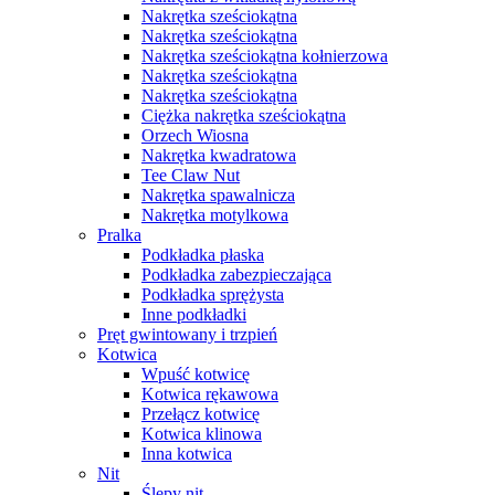
Nakrętka sześciokątna
Nakrętka sześciokątna
Nakrętka sześciokątna kołnierzowa
Nakrętka sześciokątna
Nakrętka sześciokątna
Ciężka nakrętka sześciokątna
Orzech Wiosna
Nakrętka kwadratowa
Tee Claw Nut
Nakrętka spawalnicza
Nakrętka motylkowa
Pralka
Podkładka płaska
Podkładka zabezpieczająca
Podkładka sprężysta
Inne podkładki
Pręt gwintowany i trzpień
Kotwica
Wpuść kotwicę
Kotwica rękawowa
Przełącz kotwicę
Kotwica klinowa
Inna kotwica
Nit
Ślepy nit