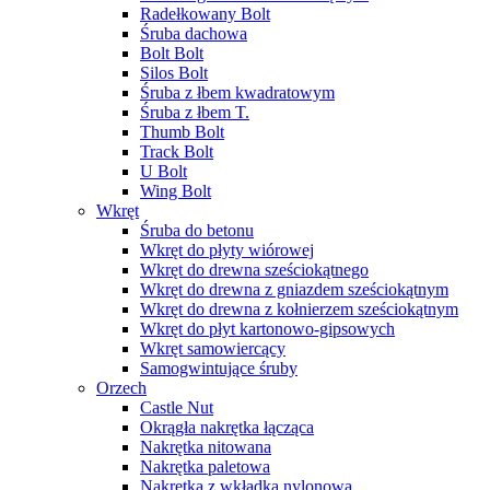
Radełkowany Bolt
Śruba dachowa
Bolt Bolt
Silos Bolt
Śruba z łbem kwadratowym
Śruba z łbem T.
Thumb Bolt
Track Bolt
U Bolt
Wing Bolt
Wkręt
Śruba do betonu
Wkręt do płyty wiórowej
Wkręt do drewna sześciokątnego
Wkręt do drewna z gniazdem sześciokątnym
Wkręt do drewna z kołnierzem sześciokątnym
Wkręt do płyt kartonowo-gipsowych
Wkręt samowiercący
Samogwintujące śruby
Orzech
Castle Nut
Okrągła nakrętka łącząca
Nakrętka nitowana
Nakrętka paletowa
Nakrętka z wkładką nylonową