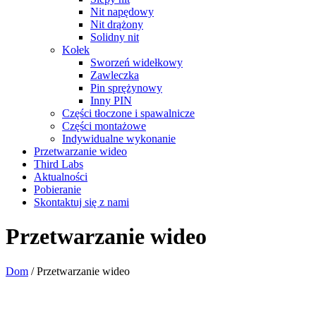
Nit napędowy
Nit drążony
Solidny nit
Kołek
Sworzeń widełkowy
Zawleczka
Pin sprężynowy
Inny PIN
Części tłoczone i spawalnicze
Części montażowe
Indywidualne wykonanie
Przetwarzanie wideo
Third Labs
Aktualności
Pobieranie
Skontaktuj się z nami
Przetwarzanie wideo
Dom
/
Przetwarzanie wideo