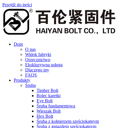
Przejdź do treści
Dom
O nas
Widok fabryki
Orzecznictwo
Ekskluzywna usługa
Dlaczego my
FAQS
Produkty
Śruba
Timber Bolt
Bolec karetki
Eye Bolt
Śruba fundamentowa
Wieszak Bolt
Hex Bolt
Śruba z kołnierzem sześciokątnym
Śruba z gniazdem sześciokątnym