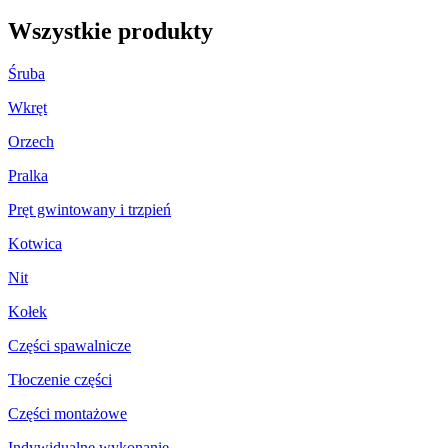
Wszystkie produkty
Śruba
Wkręt
Orzech
Pralka
Pręt gwintowany i trzpień
Kotwica
Nit
Kołek
Części spawalnicze
Tłoczenie części
Części montażowe
Indywidualne wykonanie